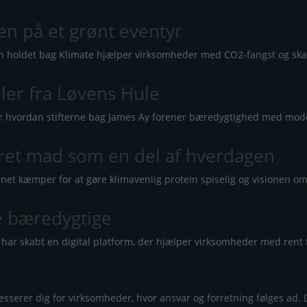
en på et grønt eventyr
dan holdet bag Klimate hjælper virksomheder med CO2-fangst og sk
ler fra Løvens Hule
Hør hvordan stifterne bag James Ay forener bæredygtighed med mod
eret mad som en del af hverdagen
anet kæmper for at gøre klimavenlig protein spiselig og visionen 
re bæredygtige
har skabt en digital platform, der hjælper virksomheder med rent f
e
esserer dig for virksomheder, hvor ansvar og forretning følges ad. D