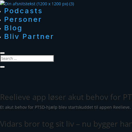
Podcasts
Personer
Blog
Bliv Partner
Reelieve app løser akut behov for P
Et akut behov for PTSD-hjælp blev startskuddet til appen Reeliev
Vidars bror tog sit liv – nu bygger 