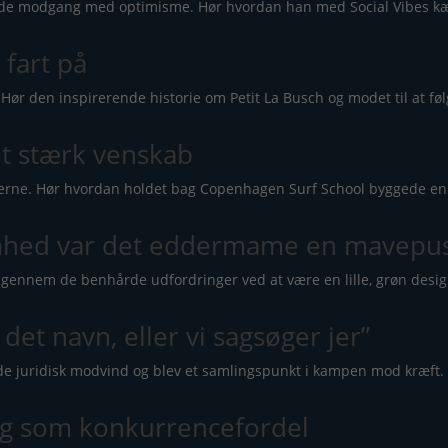
at møde modgang med optimisme. Hør hvordan han med Social Vibe
 fart på
Hør den inspirerende historie om Petit La Busch og modet til at f
et stærk venskab
gerne. Hør hvordan holdet bag Copenhagen Surf School byggede en p
omhed var det eddermame en mavepus
r gennem de benhårde udfordringer ved at være en lille, grøn de
et navn, eller vi sagsøger jer”
de juridisk modvind og blev et samlingspunkt i kampen mod kræft.
g som konkurrencefordel