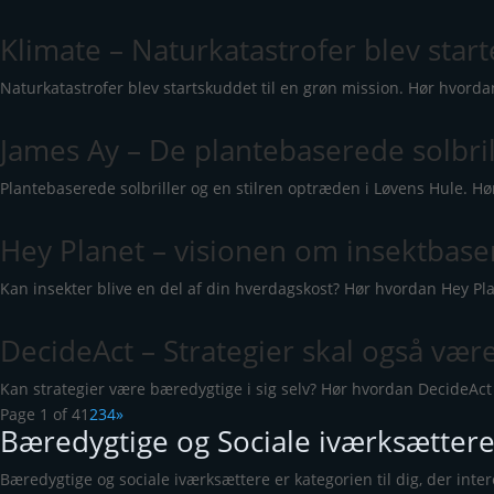
Klimate – Naturkatastrofer blev start
Naturkatastrofer blev startskuddet til en grøn mission. Hør hvor
James Ay – De plantebaserede solbril
Plantebaserede solbriller og en stilren optræden i Løvens Hule. 
Hey Planet – visionen om insektbas
Kan insekter blive en del af din hverdagskost? Hør hvordan Hey Pl
DecideAct – Strategier skal også væ
Kan strategier være bæredygtige i sig selv? Hør hvordan DecideAct 
Page 1 of 4
1
2
3
4
»
Bæredygtige og Sociale iværksætter
Bæredygtige og sociale iværksættere er kategorien til dig, der inter