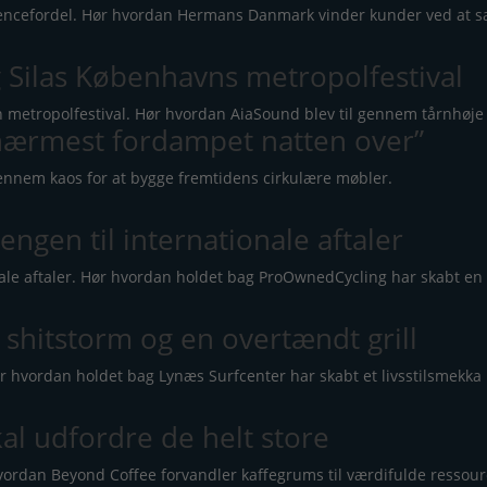
rencefordel. Hør hvordan Hermans Danmark vinder kunder ved at sæt
 Silas Københavns metropolfestival
n metropolfestival. Hør hvordan AiaSound blev til gennem tårnhøje
r nærmest fordampet natten over”
gennem kaos for at bygge fremtidens cirkulære møbler.
ngen til internationale aftaler
le aftaler. Hør hvordan holdet bag ProOwnedCycling har skabt en s
 shitstorm og en overtændt grill
r hvordan holdet bag Lynæs Surfcenter har skabt et livsstilsmekka 
al udfordre de helt store
vordan Beyond Coffee forvandler kaffegrums til værdifulde ressourc