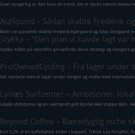
Grøn rengøring er ikke bare en trend, det er deres største konkur
AiaSound – Sådan skabte Frederik og
Midt i en pandemi skabte Frederik Kjærgaard og Silas Storgaard e
Stykka – “Den plan vi havde lagt va
Stykka måtte på rekordtid genopfinde deres strategi og navigere 
ProOwnedCycling – Fra lager under se
Det startede med et lager under sengen og endte med internationa
Lynæs Surfcenter – Ambitioner, lokal
Lokale shitstorme og en overtændt grill kunne ikke stoppe dem. Hø
Beyond Coffee – Bæredygtig niche sk
Kun 0,2% af en kaffebønne ender i koppen. Tobias Lau fortæller, h