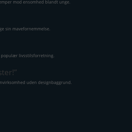
s kæmper mod ensomhed blandt unge.
ølge sin mavefornemmelse.
opulær livsstilsforretning.
ter!”
signvirksomhed uden designbaggrund.