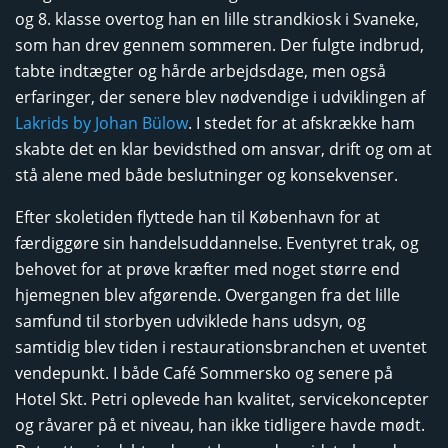
og 8. klasse overtog han en lille strandkiosk i Svaneke,
som han drev gennem sommeren. Der fulgte indbrud,
tabte indtægter og hårde arbejdsdage, men også
erfaringer, der senere blev nødvendige i udviklingen af
Lakrids by Johan Bülow
. I stedet for at afskrække ham
skabte det en klar bevidsthed om ansvar, drift og om at
stå alene med både beslutninger og konsekvenser.
Efter skoletiden flyttede han til København for at
færdiggøre sin handelsuddannelse. Eventyret trak, og
behovet for at prøve kræfter med noget større end
hjemegnen blev afgørende. Overgangen fra det lille
samfund til storbyen udviklede hans udsyn, og
samtidig blev tiden i restaurationsbranchen et uventet
vendepunkt. I både Café Sommersko og senere på
Hotel Skt. Petri oplevede han kvalitet, servicekoncepter
og råvarer på et niveau, han ikke tidligere havde mødt.