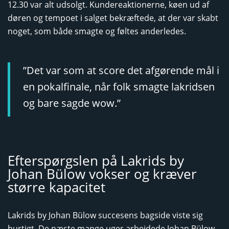
12.30 var alt udsolgt. Kundereaktionerne, køen ud af
døren og tempoet i salget bekræftede, at der var skabt
noget, som både smagte og føltes anderledes.
”Det var som at score det afgørende mål i
en pokalfinale, når folk smagte lakridsen
og bare sagde wow.”
Efterspørgslen på Lakrids by
Johan Bülow vokser og kræver
større kapacitet
Lakrids by Johan Bülow succesens bagside viste sig
hurtigt. De næste mange uger arbejdede Johan Bülow