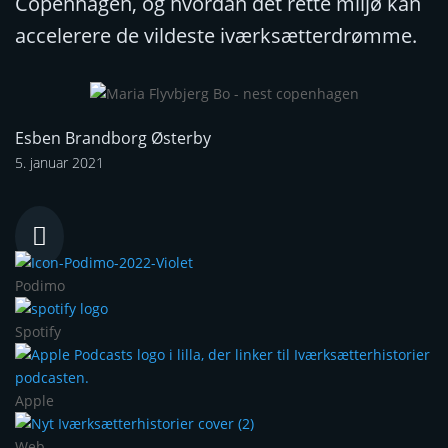
Copenhagen, og hvordan det rette miljø kan
accelerere de vildeste iværksætterdrømme.
Esben Brandborg Østerby
5. januar 2021

Podimo
Spotify
Apple
Web