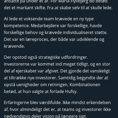
ansatte på under et år. For Maria Flyvbjerg Bo betød
det et markant skifte. Fra at skabe selv til at skulle lede.
At lede et voksende team krævede en ny type
kompetence. Medarbejdere var forskellige, havde
forskellige behov og krævede individualiseret støtte.
Det var en læreproces, der både var udviklende og
krævende.
Der opstod også strategiske udfordringer.
Investorerne var kommet ind meget tidligt, og en stor
del af ejerskabet var afgivet. Det gjorde det vanskeligt
at tiltrække nye investorer. Samtidig begyndte der at
opstå uenigheder om retningen. Kombinationen
betød, at hun valgte at forlade Hufsy.
Erfaringerne blev værdifulde. Ikke mindst erkendelsen
af, hvor almindeligt det er, at teams og investorer ikke
nødvendigvis deler vision på længere sigt.