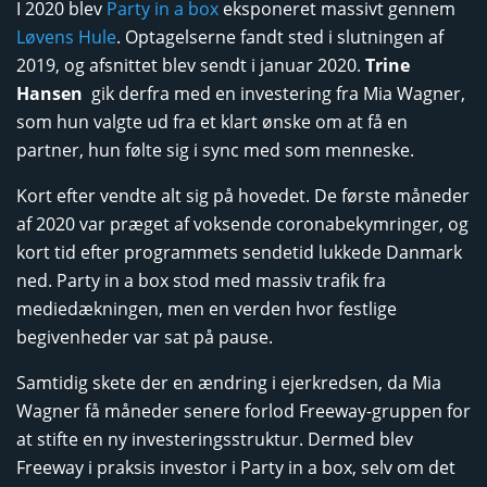
I 2020 blev
Party in a box
eksponeret massivt gennem
Løvens Hule
. Optagelserne fandt sted i slutningen af
2019, og afsnittet blev sendt i januar 2020.
Trine
Hansen
gik derfra med en investering fra Mia Wagner,
som hun valgte ud fra et klart ønske om at få en
partner, hun følte sig i sync med som menneske.
Kort efter vendte alt sig på hovedet. De første måneder
af 2020 var præget af voksende coronabekymringer, og
kort tid efter programmets sendetid lukkede Danmark
ned. Party in a box stod med massiv trafik fra
mediedækningen, men en verden hvor festlige
begivenheder var sat på pause.
Samtidig skete der en ændring i ejerkredsen, da Mia
Wagner få måneder senere forlod Freeway-gruppen for
at stifte en ny investeringsstruktur. Dermed blev
Freeway i praksis investor i Party in a box, selv om det