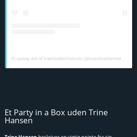
Et opslag delt af Iværksætterhistorier (@ivaerksaetterhistorier.dk)
Et Party in a Box uden Trine
Hansen