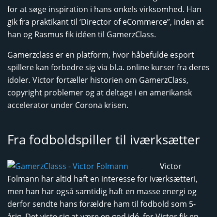
for at søge inspiration i hans onkels virksomhed. Han
gik fra praktikant til ‘Director of eCommerce”, inden at
han og Rasmus fik idéen til GamerzClass.
Gamerzclass er en platform, hvor håbefulde esport
spillere kan forbedre sig via bl.a. online kurser fra deres
idoler. Victor fortæller historien om GamerzClass,
copyright problemer og at deltage i en amerikansk
accelerator under Corona krisen.
Fra fodboldspiller til iværksætter
Victor
Folmann har altid haft en interesse for iværksætteri,
men han har også samtidig haft en masse energi og
derfor sendte hans forældre ham til fodbold som 5-
årig. Det viste sig at være en god idé, for Victor fik en