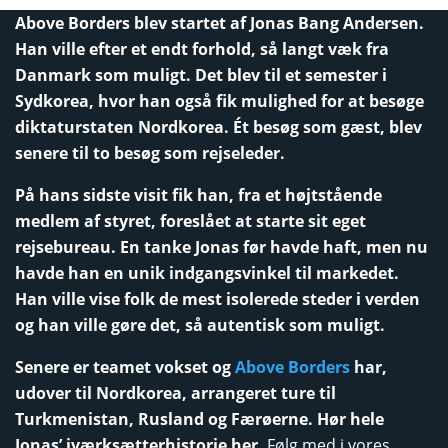
Above Borders blev startet af Jonas Bang Andersen.
Han ville efter et endt forhold, så langt væk fra
Danmark som muligt. Det blev til et semester i
Sydkorea, hvor han også fik mulighed for at besøge
diktaturstaten Nordkorea. Ét besøg som gæst, blev
senere til to besøg som rejseleder.
På hans sidste visit fik han, fra et højtstående
medlem af styret, foreslået at starte sit eget
rejsebureau. En tanke Jonas før havde haft, men nu
havde han en unik indgangsvinkel til markedet.
Han ville vise folk de mest isolerede steder i verden
og han ville gøre det, så autentisk som muligt.
Senere er teamet vokset og
Above Borders
har,
udover til Nordkorea, arrangeret ture til
Turkmenistan, Rusland og Færøerne. Hør hele
Jonas’ iværksætterhistorie her.
Følg med i vores