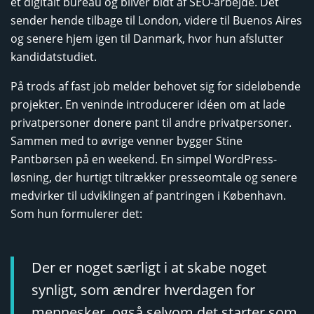
et digitalt bureau og bliver bidt af SEO-arbejde. Det
sender hende tilbage til London, videre til Buenos Aires
og senere hjem igen til Danmark, hvor hun afslutter
kandidatstudiet.
På trods af fast job melder behovet sig for sideløbende
projekter. En veninde introducerer idéen om at lade
privatpersoner donere pant til andre privatpersoner.
Sammen med to øvrige venner bygger Stine
Pantbørsen på en weekend. En simpel WordPress-
løsning, der hurtigt tiltrækker presseomtale og senere
medvirker til udviklingen af pantringen i København.
Som hun formulerer det:
Der er noget særligt i at skabe noget
synligt, som ændrer hverdagen for
mennesker, også selvom det starter som