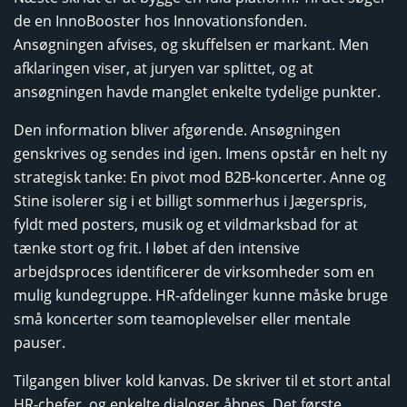
de en InnoBooster hos Innovationsfonden.
Ansøgningen afvises, og skuffelsen er markant. Men
afklaringen viser, at juryen var splittet, og at
ansøgningen havde manglet enkelte tydelige punkter.
Den information bliver afgørende. Ansøgningen
genskrives og sendes ind igen. Imens opstår en helt ny
strategisk tanke: En pivot mod B2B-koncerter. Anne og
Stine isolerer sig i et billigt sommerhus i Jægerspris,
fyldt med posters, musik og et vildmarksbad for at
tænke stort og frit. I løbet af den intensive
arbejdsproces identificerer de virksomheder som en
mulig kundegruppe. HR-afdelinger kunne måske bruge
små koncerter som teamoplevelser eller mentale
pauser.
Tilgangen bliver kold kanvas. De skriver til et stort antal
HR-chefer, og enkelte dialoger åbnes. Det første