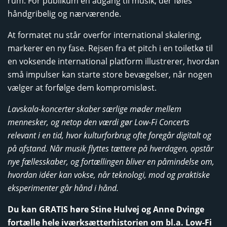
rum. For publikum en adgang til musik, der føles
håndgribelig og nærværende.
At formatet nu står overfor international skalering,
markerer en ny fase. Rejsen fra et pitch i en toiletkø til
en voksende international platform illustrerer, hvordan
små impulser kan starte store bevægelser, når nogen
vælger at forfølge dem kompromisløst.
Lavskala-koncerter skaber særlige møder mellem
mennesker, og netop den værdi gør Low-Fi Concerts
relevant i en tid, hvor kulturforbrug ofte foregår digitalt og
på afstand. Når musik flyttes tættere på hverdagen, opstår
nye fællesskaber, og fortællingen bliver en påmindelse om,
hvordan idéer kan vokse, når teknologi, mod og praktiske
eksperimenter går hånd i hånd.
Du kan GRATIS høre Stine Hulvej og Anne Dvinge
fortælle hele iværksætterhistorien om bl.a. Low-Fi